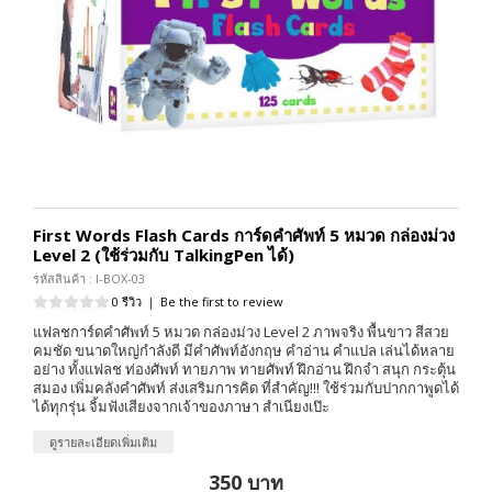
First Words Flash Cards การ์ดคำศัพท์ 5 หมวด กล่องม่วง
Level 2 (ใช้ร่วมกับ TalkingPen ได้)
รหัสสินค้า : I-BOX-03
0 รีวิว
|
Be the first to review
แฟลชการ์ดคำศัพท์ 5 หมวด กล่องม่วง Level 2 ภาพจริง พื้นขาว สีสวย
คมชัด ขนาดใหญ่กำลังดี มีคำศัพท์อังกฤษ คำอ่าน คำแปล เล่นได้หลาย
อย่าง ทั้งแฟลช ท่องศัพท์ ทายภาพ ทายศัพท์ ฝึกอ่าน ฝึกจำ สนุก กระตุ้น
สมอง เพิ่มคลังคำศัพท์ ส่งเสริมการคิด ที่สำคัญ!!! ใช้ร่วมกับปากกาพูดได้
ได้ทุกรุ่น จิ้มฟังเสียงจากเจ้าของภาษา สำเนียงเป๊ะ
ดูรายละเอียดเพิ่มเติม
350 บาท