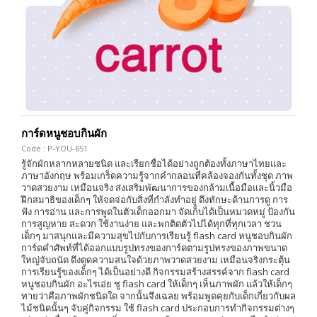
การ์ดหนูชอบกินผัก
Code : P-YOU-651
รู้จักผักหลากหลายชนิด และเรียกชื่อได้อย่างถูกต้องทั้งภาษาไทยและ
ภาษาอังกฤษ พร้อมเกร็ดความรู้จากคำกลอนที่คล้องจองกันทั้งชุด ภาพ
วาดสวยงาม เหมือนจริง ส่งเสริมพัฒนาการของกล้ามเนื้อมือและนิ้วมือ
ฝึกสมาธิของเด็กๆ ให้จดจ่อกับสิ่งที่กำลังทำอยู่ ดึงทักษะด้านการดู การ
ฟัง การอ่าน และการพูดในตัวเด็กออกมา จัดเก็บได้เป็นหมวดหมู่ ป้องกัน
การสูญหาย สะดวก ใช้งานง่าย และพกติดตัวไปได้ทุกที่ทุกเวลา ชวน
เด็กๆ มาสนุกและมีความสุขไปกับการเรียนรู้ flash card หนูชอบกินผัก
การ์ดคำศัพท์ที่ได้ออกแบบรูปทรงของการ์ดตามรูปทรงของภาพขนาด
ใหญ่จับถนัด ดึงดูดความสนใจด้วยภาพวาดสวยงาม เหมือนจริงกระตุ้น
การเรียนรู้ของเด็กๆ ได้เป็นอย่างดี กิจกรรมสร้างสรรค์จาก flash card
หนูชอบกินผัก อะไรเอ่ย ชู flash card ให้เด็กๆ เห็นภาพผัก แล้วให้เด็กๆ
ทายว่าคือภาพผักชนิดใด จากนั้นจึงเฉลย พร้อมพูดคุยกับเด็กเกี่ยวกับผล
ไม้ชนิดนั้นๆ จับคู่กิจกรรม ใช้ flash card ประกอบการทำกิจกรรมต่างๆ