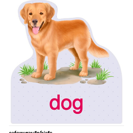
การ์ดหนูชอบสัตว์น่ารัก