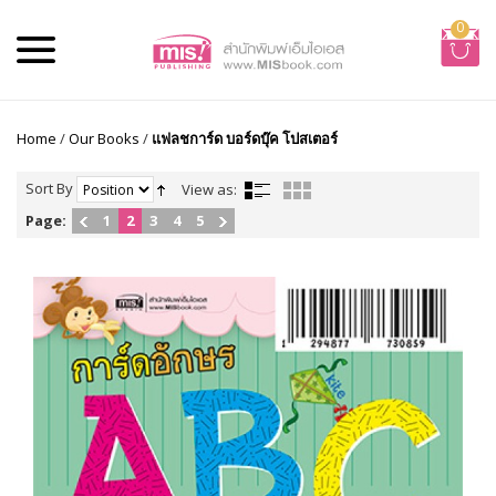
0
Home
/
Our Books
/
แฟลชการ์ด บอร์ดบุ๊ค โปสเตอร์
Sort By
View as:
Page:
1
2
3
4
5