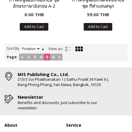
อักษรภาษาอังกฤษ A-Z
ชุด กีฬาแสนสนุก
0.00 THB
59.00 THB
Add to Cart
Add to Cart
Sort By
View as:
Page:
2
3
4
5
6
MIS Publishing Co., Ltd.
213/3 Soi Phatthanakan 1 ( Sathu Pradit 34 Yaek 6 ),
Bang Phong Phang, Yan Nawa, Bangkok, 10120
Newsletter
Benefits and discounts. Just subscribe to our
newsletter.
About
Service