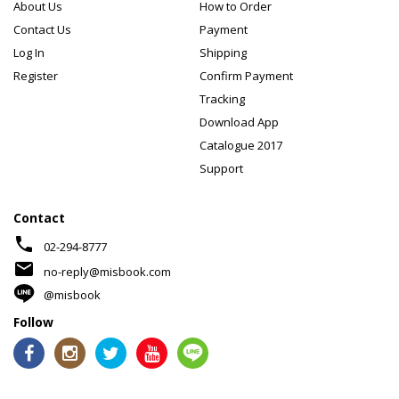
About Us
How to Order
Contact Us
Payment
Log In
Shipping
Register
Confirm Payment
Tracking
Download App
Catalogue 2017
Support
Contact
phone
02-294-8777
mail
no-reply@misbook.com
@misbook
Follow