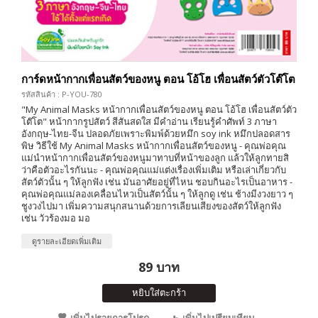
การ์ดหน้ากากเพื่อนสัตว์ของหนู ตอน โอ้โฮ เพื่อนสัตว์ตัวโต๊โต
รหัสสินค้า : P-YOU-780
"My Animal Masks หน้ากากเพื่อนสัตว์ของหนู ตอน โอ้โฮ เพื่อนสัตว์ตัว
โต๊โต" หน้ากากรูปสัตว์ สีสันสดใส มีคำอ่าน เรียนรู้คำศัพท์ 3 ภาษา
อังกฤษ-ไทย-จีน ปลอดภัยเพราะพิมพ์ด้วยหมึก soy ink หมึกปลอดสาร
พิษ วิธีใช้ My Animal Masks หน้ากากเพื่อนสัตว์ของหนู - คุณพ่อคุณ
แม่นำหน้ากากเพื่อนสัตว์ของหนูมาทาบที่หน้าของลูก แล้วให้ลูกทายสิ
ว่าคือตัวอะไรกันนะ - คุณพ่อคุณแม่แต่งเรื่องเพิ่มเติม หรือเล่าเกี่ยวกับ
สัตว์ตัวนั้น ๆ ให้ลูกฟัง เช่น มันอาศัยอยู่ที่ไหน ชอบกินอะไรเป็นอาหาร -
คุณพ่อคุณแม่ลองเคลื่อนไหวเป็นสัตว์นั้น ๆ ให้ลูกดู เช่น ช้างมีงวงยาว ๆ
ชูงวงไปมา เพิ่มความสนุกสนานด้วยการเลียนเสียงของสัตว์ให้ลูกฟัง
เช่น วัวร้องมอ มอ
ดูรายละเอียดเพิ่มเติม
89 บาท
หยิบใส่ตะกร้า
เพิ่มไปรายการโปรด
เพิ่มไปเปรียบเทียบ