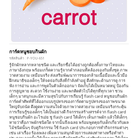
การ์ดหนูชอบกินผัก
รหัสสินค้า : P-YOU-651
รู้จักผักหลากหลายชนิด และเรียกชื่อได้อย่างถูกต้องทั้งภาษาไทยและ
ภาษาอังกฤษ พร้อมเกร็ดความรู้จากคำกลอนที่คล้องจองกันทั้งชุด ภาพ
วาดสวยงาม เหมือนจริง ส่งเสริมพัฒนาการของกล้ามเนื้อมือและนิ้วมือ
ฝึกสมาธิของเด็กๆ ให้จดจ่อกับสิ่งที่กำลังทำอยู่ ดึงทักษะด้านการดู การ
ฟัง การอ่าน และการพูดในตัวเด็กออกมา จัดเก็บได้เป็นหมวดหมู่ ป้องกัน
การสูญหาย สะดวก ใช้งานง่าย และพกติดตัวไปได้ทุกที่ทุกเวลา ชวน
เด็กๆ มาสนุกและมีความสุขไปกับการเรียนรู้ flash card หนูชอบกินผัก
การ์ดคำศัพท์ที่ได้ออกแบบรูปทรงของการ์ดตามรูปทรงของภาพขนาด
ใหญ่จับถนัด ดึงดูดความสนใจด้วยภาพวาดสวยงาม เหมือนจริงกระตุ้น
การเรียนรู้ของเด็กๆ ได้เป็นอย่างดี กิจกรรมสร้างสรรค์จาก flash card
หนูชอบกินผัก อะไรเอ่ย ชู flash card ให้เด็กๆ เห็นภาพผัก แล้วให้เด็กๆ
ทายว่าคือภาพผักชนิดใด จากนั้นจึงเฉลย พร้อมพูดคุยกับเด็กเกี่ยวกับผล
ไม้ชนิดนั้นๆ จับคู่กิจกรรม ใช้ flash card ประกอบการทำกิจกรรมต่างๆ
เช่น เล่าเรื่อง ร้องเพลง เพิ่มความสนุกด้วยการแสดงท่าทางหรือทำท่า