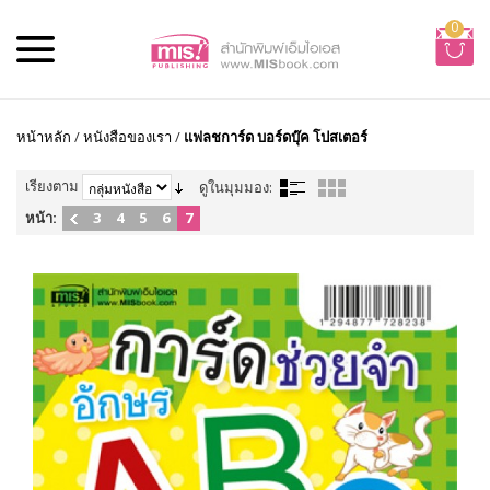
0
หน้าหลัก
/
หนังสือของเรา
/
แฟลชการ์ด บอร์ดบุ๊ค โปสเตอร์
เรียงตาม
ดูในมุมมอง:
หน้า:
3
4
5
6
7