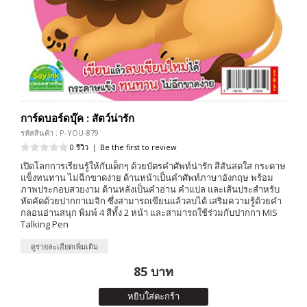
การ์ดบอร์ดบุ๊ค : สัตว์น่ารัก
รหัสสินค้า : P-YOU-879
0 รีวิว
|
Be the first to review
เปิดโลกการเรียนรู้ให้กับเด็กๆ ด้วยบัตรคำศัพท์น่ารัก สีสันสดใส กระดาษ
แข็งทนทาน ไม่ฉีกขาดง่าย ด้านหน้าเป็นคำศัพท์ภาษาอังกฤษ พร้อม
ภาพประกอบสวยงาม ด้านหลังเป็นคำอ่าน คำแปล และเส้นประสำหรับ
หัดคัดด้วยปากกาเมจิก ซึ่งสามารถเขียนแล้วลบได้ เสริมความรู้ด้วยคำ
กลอนอ่านสนุก พิมพ์ 4 สีทั้ง 2 หน้า และสามารถใช้ร่วมกับปากกา MIS
Talking Pen
ดูรายละเอียดเพิ่มเติม
85 บาท
หยิบใส่ตะกร้า