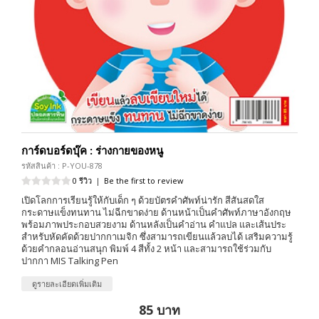
การ์ดบอร์ดบุ๊ค : ร่างกายของหนู
รหัสสินค้า : P-YOU-878
0 รีวิว
|
Be the first to review
เปิดโลกการเรียนรู้ให้กับเด็ก ๆ ด้วยบัตรคำศัพท์น่ารัก สีสันสดใส
กระดาษแข็งทนทาน ไม่ฉีกขาดง่าย ด้านหน้าเป็นคำศัพท์ภาษาอังกฤษ
พร้อมภาพประกอบสวยงาม ด้านหลังเป็นคำอ่าน คำแปล และเส้นประ
สำหรับหัดคัดด้วยปากกาเมจิก ซึ่งสามารถเขียนแล้วลบได้ เสริมความรู้
ด้วยคำกลอนอ่านสนุก พิมพ์ 4 สีทั้ง 2 หน้า และสามารถใช้ร่วมกับ
ปากกา MIS Talking Pen
ดูรายละเอียดเพิ่มเติม
85 บาท