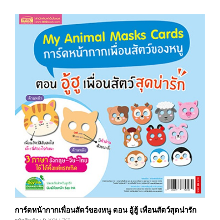
การ์ดหน้ากากเพื่อนสัตว์ของหนู ตอน อู้ฮู้ เพื่อนสัตว์สุดน่ารัก