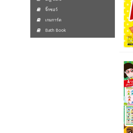
จิ๊กซอว์
เกมการ์ด
Bath Book