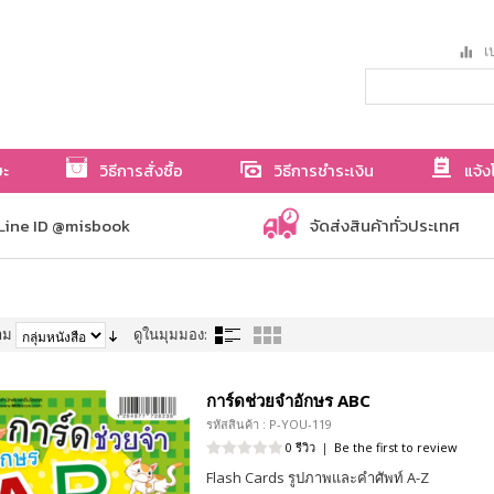
เป
ษะ
วิธีการสั่งซื้อ
วิธีการชำระเงิน
แจ้ง
Line ID @misbook
จัดส่งสินค้าทั่วประเทศ
าม
ดูในมุมมอง:
การ์ดช่วยจำอักษร ABC
รหัสสินค้า : P-YOU-119
0 รีวิว
|
Be the first to review
Flash Cards รูปภาพและคำศัพท์ A-Z