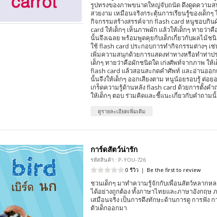
รูปทรงของภาพขนาดใหญ่จับถนัด ดึงดูดความ
สวยงาม เหมือนจริงกระตุ้นการเรียนรู้ของเด็กๆ ไ
กิจกรรมสร้างสรรค์จาก flash card หนูชอบกินผั
card ให้เด็กๆ เห็นภาพผัก แล้วให้เด็กๆ ทายว่า
นั้นจึงเฉลย พร้อมพูดคุยกับเด็กเกี่ยวกับผลไม้ชนิ
ใช้ flash card ประกอบการทำกิจกรรมต่างๆ เช่น เ
เพิ่มความสนุกด้วยการแสดงท่าทางหรือทำท่าปร
เด็กๆ ทายว่าคือผักชนิดใด เก่งศัพท์จากภาพ ให้
flash card แล้วสอนสะกดคำศัพท์ และอ่านออกเส
นั้นจึงให้เด็กๆ ออกเสียงตาม หนูน้อยรอบรู้ ต่อย
เกร็ดความรู้ด้านหลัง flash card ด้วยการตั้งคำถ
ให้เด็กๆ ตอบ ร่วมคิดและชี้แนะเกี่ยวกับคำถามนั
ดูรายละเอียดเพิ่มเติม
การ์ดสัตว์น่ารัก
รหัสสินค้า : P-YOU-726
0 รีวิว
|
Be the first to review
ชวนเด็กๆ มาทำความรู้จักกับเพื่อนสัตว์หลากหล
ได้อย่างถูกต้อง ทั้งภาษาไทยและภาษาอังกฤษ
เสมือนจริง เป็นการดึงทักษะด้านการดู การฟัง 
ตัวเด็กออกมา