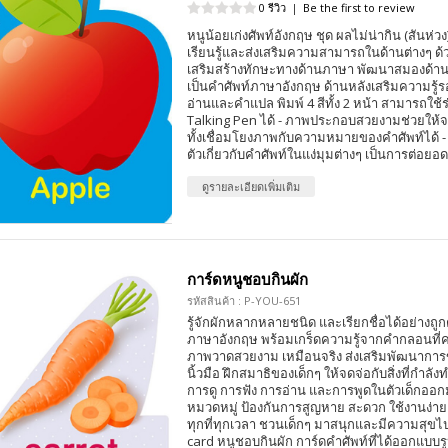
0 รีวิว
|
Be the first to review
หนูน้อยเก่งศัพท์อังกฤษ ชุด ผลไม่น่ากิน (สันห่ว
เรียนรู้และส่งเสริมความสามารถในด้านต่างๆ ด้
เสริมสร้างทักษะทางด้านภาษา พัฒนาสมองด้า
เป็นคำศัพท์ภาษาอังกฤษ ด้านหลังเสริมความรู้ร
อ่านและคำแปล พิมพ์ 4 สีทั้ง 2 หน้า สามารถใช
Talking Pen ได้ - ภาพประกอบสวยงามช่วยให้จ
ทั้งเชื่อมโยงภาพกับความหมายของคำศัพท์ได้ - 
ตัวเกี่ยวกับคำศัพท์ในแง่มุมต่างๆ เป็นการต่อย
ดูรายละเอียดเพิ่มเติม
การ์ดหนูชอบกินผัก
รหัสสินค้า : P-YOU-651
รู้จักผักหลากหลายชนิด และเรียกชื่อได้อย่างถ
ภาษาอังกฤษ พร้อมเกร็ดความรู้จากคำกลอนที่คล
ภาพวาดสวยงาม เหมือนจริง ส่งเสริมพัฒนาการข
นิ้วมือ ฝึกสมาธิของเด็กๆ ให้จดจ่อกับสิ่งที่กำลัง
การดู การฟัง การอ่าน และการพูดในตัวเด็กออกมา
หมวดหมู่ ป้องกันการสูญหาย สะดวก ใช้งานง่าย
ทุกที่ทุกเวลา ชวนเด็กๆ มาสนุกและมีความสุขไปก
card หนูชอบกินผัก การ์ดคำศัพท์ที่ได้ออกแบบ