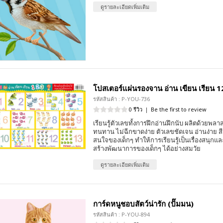
ดูรายละเอียดเพิ่มเติม
โปสเตอร์แผ่นรองจาน อ่าน เขียน เรียน 1
รหัสสินค้า : P-YOU-736
0 รีวิว
|
Be the first to review
เรียนรู้ตัวเลขทั้งการฝึกอ่านฝึกนับ ผลิตด้วยพลาส
ทนทาน ไม่ฉีกขาดง่าย ตัวเลขชัดเจน อ่านง่าย ส
สนใจของเด็กๆ ทำให้การเรียนรู้เป็นเรื่องสนุกแ
สร้างพัฒนาการของเด็กๆ ได้อย่างสมวัย
ดูรายละเอียดเพิ่มเติม
การ์ดหนูชอบสัตว์น่ารัก (ปั๊มมน)
รหัสสินค้า : P-YOU-894