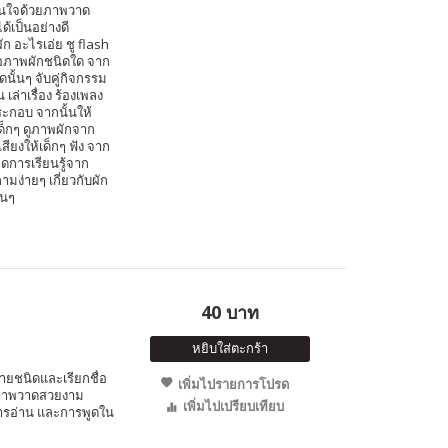
สนใจด้วยภาพวาด
ด้เป็นอย่างดี
ก อะไรเอ่ย ชู flash
คือภาพผักชนิดใด จาก
ดนั้นๆ จับคู่กิจกรรม
ล่าเรื่อง ร้องเพลง
ะกอบ จากนั้นให้
เด็กๆ ดูภาพผักจาก
ียงให้เด็กๆ ฟัง จาก
อดการเรียนรู้จาก
ามง่ายๆ เกี่ยวกับผัก
้นๆ
40 บาท
หยิบใส่ตะกร้า
ายชนิดและเรียกชื่อ
เพิ่มไปรายการโปรด
 ภาพวาดสวยงาม
เพิ่มไปเปรียบเทียบ
การอ่าน และการพูดใน