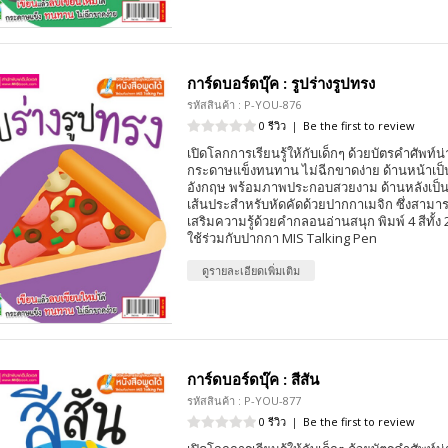
การ์ดบอร์ดบุ๊ค : รูปร่างรูปทรง
รหัสสินค้า : P-YOU-876
0 รีวิว
|
Be the first to review
เปิดโลกการเรียนรู้ให้กับเด็กๆ ด้วยบัตรคำศัพท์น่
กระดาษแข็งทนทาน ไม่ฉีกขาดง่าย ด้านหน้าเป
อังกฤษ พร้อมภาพประกอบสวยงาม ด้านหลังเป็
เส้นประสำหรับหัดคัดด้วยปากกาเมจิก ซึ่งสามา
เสริมความรู้ด้วยคำกลอนอ่านสนุก พิมพ์ 4 สีทั้
ใช้ร่วมกับปากกา MIS Talking Pen
ดูรายละเอียดเพิ่มเติม
การ์ดบอร์ดบุ๊ค : สีสัน
รหัสสินค้า : P-YOU-877
0 รีวิว
|
Be the first to review