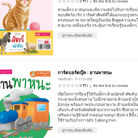
0 รีวิว
|
Be the first to review
ชวนเด็กๆ มาสนุกและมีความสุขไปกับการเรียนรู
ชอบสัตว์น่ารัก การ์ดคำศัพท์ที่ได้ออกแบบรูปท
ทรงของภาพ ขนาดใหญ่จับถนัด ดึงดูดความสน
สวยงาม เหมือนจริง กระตุ้นการเรียนรู้ของเด็กๆ ไ
ดูรายละเอียดเพิ่มเติม
การ์ดบอร์ดบุ๊ค : ยานพาหนะ
รหัสสินค้า : P-YOU-880
0 รีวิว
|
Be the first to review
เปิดโลกการเรียนรู้ให้กับเด็กๆ ด้วยบัตรคำศัพท์น่
กระดาษแข็งทนทาน ไม่ฉีกขาดง่าย ด้านหน้าเป
อังกฤษ พร้อมภาพประกอบสวยงาม ด้านหลังเป็
เส้นประสำหรับหัดคัดด้วยปากกาเมจิก ซึ่งสามา
เสริมความรู้ด้วยคำกลอนอ่านสนุก พิมพ์ 4 สีทั้
ใช้ร่วมกับปากกา MIS Talking Pen
ดูรายละเอียดเพิ่มเติม