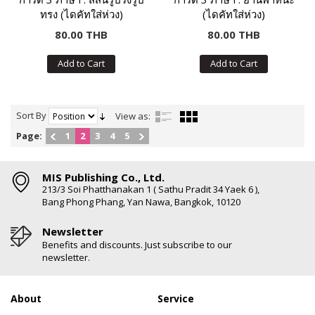
ทรง (ไดคัทใส่ห่วง)
(ไดคัทใส่ห่วง)
80.00 THB
80.00 THB
Add to Cart
Add to Cart
Sort By
View as:
Page:
1
2
3
4
5
MIS Publishing Co., Ltd.
213/3 Soi Phatthanakan 1 ( Sathu Pradit 34 Yaek 6 ),
Bang Phong Phang, Yan Nawa, Bangkok, 10120
Newsletter
Benefits and discounts. Just subscribe to our
newsletter.
About
Service