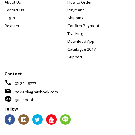
About Us
How to Order
Contact Us
Payment
Log In
Shipping
Register
Confirm Payment
Tracking
Download App
Catalogue 2017
Support
Contact
phone
02-294-8777
mail
no-reply@misbook.com
@misbook
Follow