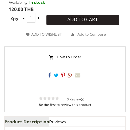
Availability:
In stock
120.00 THB
Qty:
ADD TO CART
ADD TO WISHLIST
Add to Compare
How To Order
0 Review(s)
Be the first to review this product
Product Description
Reviews