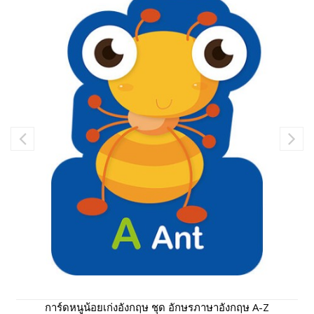
การ์ดหนูน้อยเก่งอังกฤษ ชุด อักษรภาษาอังกฤษ A-Z