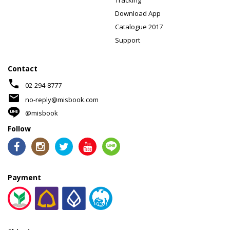
Download App
Catalogue 2017
Support
Contact
phone
02-294-8777
mail
no-reply@misbook.com
@misbook
Follow
Payment