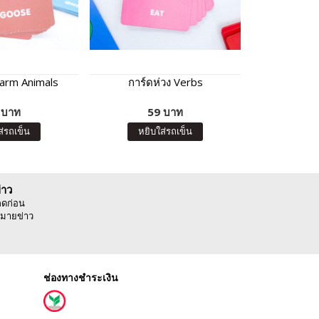
Farm Animals
การ์ดห่วง Verbs
การ์ดห่ว
 บาท
59 บาท
4
ส่รถเข็น
หยิบใส่รถเข็น
หยิบ
่าว
ลดก่อน
มายข่าว
ช่องทางชำระเงิน