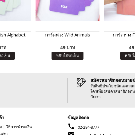
lish Alphabet
การ์ดห่วง Wild Animals
การ์ดห่วง 
บาท
49 บาท
49
รถเข็น
หยิบใส่รถเข็น
หยิบใ
สมัครสมาชิกจดหมายข
รับสิทธิประโยชน์และส่วน
ใครเพียงสมัครสมาชิกจดห
กับเรา
ค้า
ข้อมูลติดต่อ
phone
้อ
|
วิธีการชำระเงิน
02-294-8777
mail
นเงิน