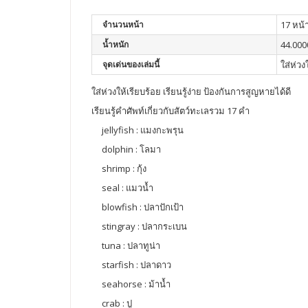
จำนวนหน้า
17 หน้
น้ำหนัก
44.000
จุดเด่นของเล่มนี้
ใส่ห่วง
ใส่ห่วงให้เรียบร้อย เรียนรู้ง่าย ป้องกันการสูญหายได้ดี
เรียนรู้คำศัพท์เกี่ยวกับสัตว์ทะเลรวม 17 คำ
jellyfish : แมงกะพรุน
dolphin : โลมา
shrimp : กุ้ง
seal : แมวน้ำ
blowfish : ปลาปักเป้า
stingray : ปลากระเบน
tuna : ปลาทูน่า
starfish : ปลาดาว
seahorse : ม้าน้ำ
crab : ปู