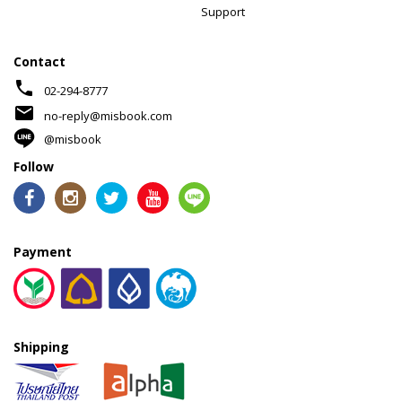
Support
Contact
phone
02-294-8777
mail
no-reply@misbook.com
@misbook
Follow
Payment
Shipping