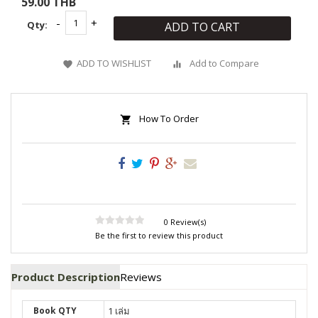
59.00 THB
Qty:
ADD TO CART
ADD TO WISHLIST
Add to Compare
How To Order
0 Review(s)
Be the first to review this product
Product Description
Reviews
Book QTY
1 เล่ม