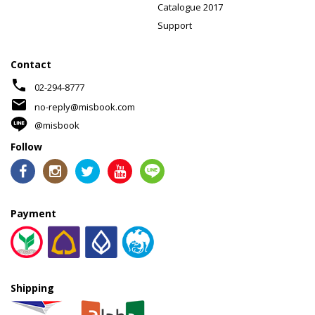
Catalogue 2017
Support
Contact
phone
02-294-8777
mail
no-reply@misbook.com
@misbook
Follow
Payment
Shipping