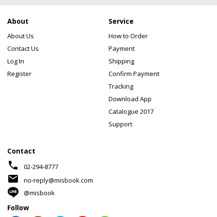
About
Service
About Us
How to Order
Contact Us
Payment
Log In
Shipping
Register
Confirm Payment
Tracking
Download App
Catalogue 2017
Support
Contact
phone
02-294-8777
mail
no-reply@misbook.com
@misbook
Follow