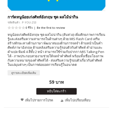
การ์ดหนูน้อยเก่งศัพท์อังกฤษ ชุด ผลไม้น่ากิน
รหัสสินค้า : P-YOU-253
0 รีวิว
|
Be the first to review
หนูน้อยเก่งศัพท์อังกฤษ ชุด ผลไม่น่ากิน (สันห่วง) เพิ่มศักยภาพการเรียน
รู้และส่งเสริมความสามารถในด้านต่างๆ ด้วย MIS Flash Card เสริม
สร้างทักษะทางด้านภาษา พัฒนาสมองด้านการจดจำ ด้านหน้าเป็นคำ
ศัพท์ภาษาอังกฤษ ด้านหลังเสริมความรู้รอบตัวกับคำศัพท์ คำอ่านและ
คำแปล พิมพ์ 4 สีทั้ง 2 หน้า สามารถใช้ร่วมกับปากกา MIS Talking Pen
ได้ - ภาพประกอบสวยงามช่วยให้จดจำคำศัพท์ พร้อมทั้งเชื่อมโยงภาพ
กับความหมายของคำศัพท์ได้ - ส่งเสริมความรู้รอบตัวเกี่ยวกับคำศัพท์
ในแง่มุมต่างๆ เป็นการต่อยอดการเรียนรู้ในอนาคต
ดูรายละเอียดเพิ่มเติม
59 บาท
หยิบใส่ตะกร้า
เพิ่มไปรายการโปรด
เพิ่มไปเปรียบเทียบ