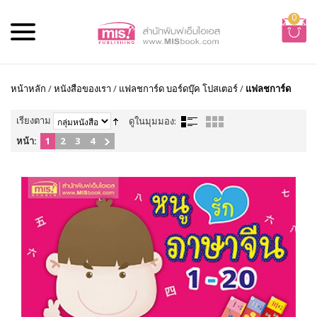
0
หน้าหลัก
/
หนังสือของเรา
/
แฟลชการ์ด บอร์ดบุ๊ค โปสเตอร์
/
แฟลชการ์ด
เรียงตาม
ดูในมุมมอง:
หน้า:
1
2
3
4