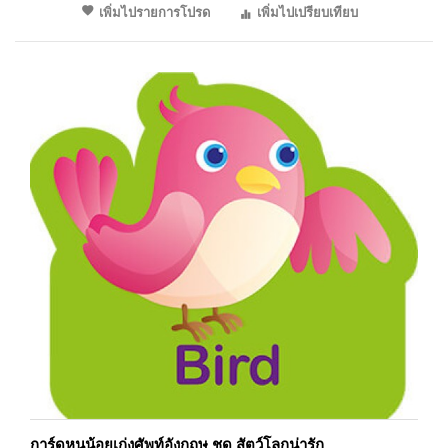
เพิ่มไปรายการโปรด
เพิ่มไปเปรียบเทียบ
การ์ดหนูน้อยเก่งศัพท์อังกฤษ ชุด สัตว์โลกน่ารัก