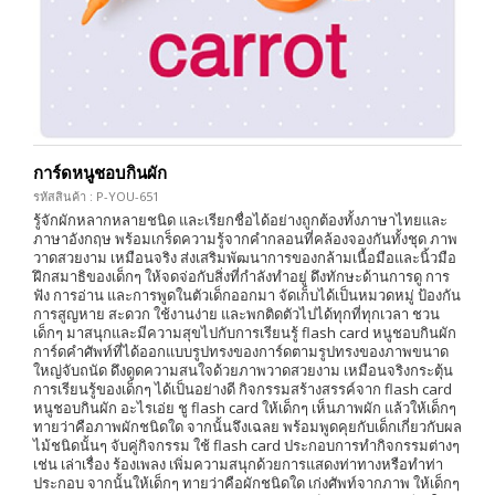
การ์ดหนูชอบกินผัก
รหัสสินค้า : P-YOU-651
รู้จักผักหลากหลายชนิด และเรียกชื่อได้อย่างถูกต้องทั้งภาษาไทยและ
ภาษาอังกฤษ พร้อมเกร็ดความรู้จากคำกลอนที่คล้องจองกันทั้งชุด ภาพ
วาดสวยงาม เหมือนจริง ส่งเสริมพัฒนาการของกล้ามเนื้อมือและนิ้วมือ
ฝึกสมาธิของเด็กๆ ให้จดจ่อกับสิ่งที่กำลังทำอยู่ ดึงทักษะด้านการดู การ
ฟัง การอ่าน และการพูดในตัวเด็กออกมา จัดเก็บได้เป็นหมวดหมู่ ป้องกัน
การสูญหาย สะดวก ใช้งานง่าย และพกติดตัวไปได้ทุกที่ทุกเวลา ชวน
เด็กๆ มาสนุกและมีความสุขไปกับการเรียนรู้ flash card หนูชอบกินผัก
การ์ดคำศัพท์ที่ได้ออกแบบรูปทรงของการ์ดตามรูปทรงของภาพขนาด
ใหญ่จับถนัด ดึงดูดความสนใจด้วยภาพวาดสวยงาม เหมือนจริงกระตุ้น
การเรียนรู้ของเด็กๆ ได้เป็นอย่างดี กิจกรรมสร้างสรรค์จาก flash card
หนูชอบกินผัก อะไรเอ่ย ชู flash card ให้เด็กๆ เห็นภาพผัก แล้วให้เด็กๆ
ทายว่าคือภาพผักชนิดใด จากนั้นจึงเฉลย พร้อมพูดคุยกับเด็กเกี่ยวกับผล
ไม้ชนิดนั้นๆ จับคู่กิจกรรม ใช้ flash card ประกอบการทำกิจกรรมต่างๆ
เช่น เล่าเรื่อง ร้องเพลง เพิ่มความสนุกด้วยการแสดงท่าทางหรือทำท่า
ประกอบ จากนั้นให้เด็กๆ ทายว่าคือผักชนิดใด เก่งศัพท์จากภาพ ให้เด็กๆ