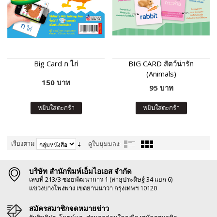
Big Card ก ไก่
BIG CARD สัตว์น่ารัก
(Animals)
150 บาท
95 บาท
หยิบใส่ตะกร้า
หยิบใส่ตะกร้า
เรียงตาม
ดูในมุมมอง:
บริษัท สำนักพิมพ์เอ็มไอเอส จำกัด
เลขที่ 213/3 ซอยพัฒนาการ 1 (สาธุประดิษฐ์ 34 แยก 6)
แขวงบางโพงพาง เขตยานนาวา กรุงเทพฯ 10120
สมัครสมาชิกจดหมายข่าว