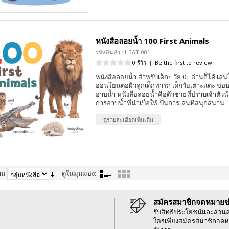
หนังสือลอยน้ำ 100 First Animals
รหัสสินค้า : I-BAT-001
0 รีวิว
|
Be the first to review
หนังสือลอยน้ำ สำหรับเด็กๆ วัย 0+ อ่านก็ได้ เล่นใ
อ่อนโยนต่อผิวลูกเด็กทารก เด็กวัยเตาะแตะ ชอบ
อาบน้ำ หนังสือลอยน้ำคือตัวช่วยที่ปราบเจ้าตัวน้
การอาบน้ำที่น่าเบื่อให้เป็นการเล่นที่สนุกสนาน
ดูรายละเอียดเพิ่มเติม
าม
ดูในมุมมอง:
สมัครสมาชิกจดหมายข
รับสิทธิประโยชน์และส่วน
ใครเพียงสมัครสมาชิกจดห