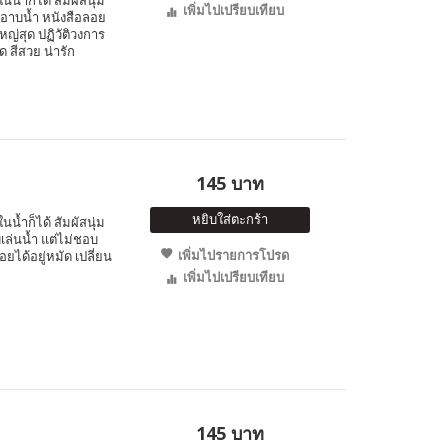
นน้ำก็ได้ สัมผัสนุ่ม
เพิ่มไปเปรียบเทียบ
บอาบน้ำ หนังสือลอย
หญ่สุด ปฏิวัติวงการ
ด สีสวย น่ารัก
145 บาท
หยิบใส่ตะกร้า
นน้ำก็ได้ สัมผัสนุ่ม
เล่นน้ำ แต่ไม่ชอบ
เพิ่มไปรายการโปรด
อยได้อยู่หมัด เปลี่ยน
เพิ่มไปเปรียบเทียบ
145 บาท