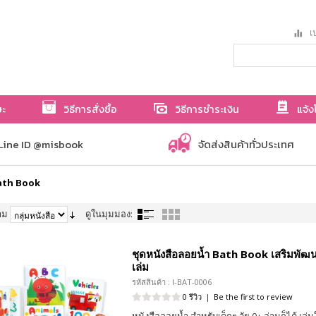
เป
ษะ
วิธีการสั่งซื้อ
วิธีการชำระเงิน
แจ้ง
Line ID @misbook
จัดส่งสินค้าทั่วประเทศ
ath Book
าม
ดูในมุมมอง:
ชุดหนังสือลอยน้ำ Bath Book เสริมพัฒน
เล่ม
รหัสสินค้า : I-BAT-0006
0 รีวิว
|
Be the first to review