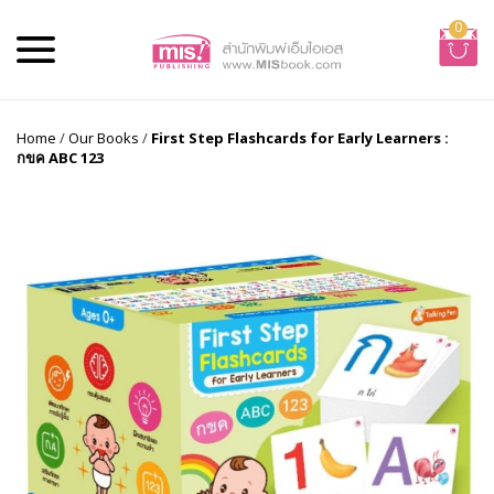
0
Home
/
Our Books
/
First Step Flashcards for Early Learners :
กขค ABC 123