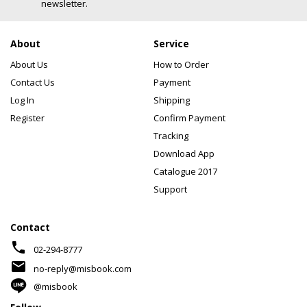
newsletter.
About
Service
About Us
How to Order
Contact Us
Payment
Log In
Shipping
Register
Confirm Payment
Tracking
Download App
Catalogue 2017
Support
Contact
phone
02-294-8777
mail
no-reply@misbook.com
@misbook