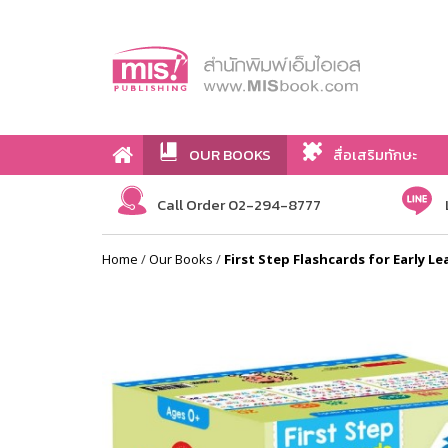
OUR BOOKS
สื่อเสริมทักษะ
Call Order 02-294-8777
Home
/
Our Books
/
First Step Flashcards for Early Le