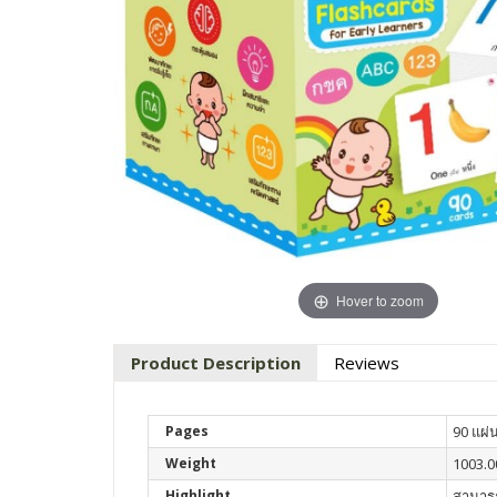
Hover to zoom
Product Description
Reviews
Pages
90 แผ่
Weight
1003.0
Highlight
สามารถ