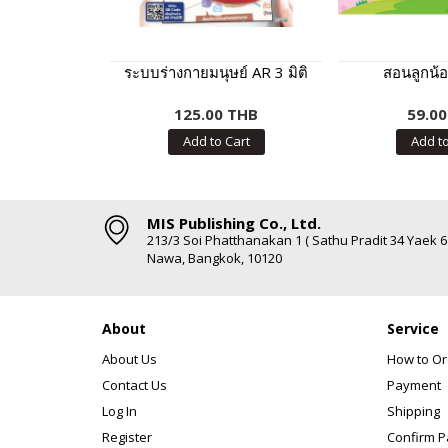
ระบบร่างกายมนุษย์ AR 3 มิติ
สอนลูกน้อย
125.00 THB
59.0
Add to Cart
Add to
MIS Publishing Co., Ltd.
213/3 Soi Phatthanakan 1 ( Sathu Pradit 34 Yaek 
Nawa, Bangkok, 10120
About
Service
About Us
How to Or
Contact Us
Payment
Log In
Shipping
Register
Confirm 