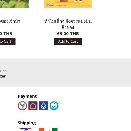
ของเจ้าป่า
ทำไมเด็กๆ จึงควรแบ่งปัน
Thai Map ส
สิ่งของ
ไทย ระดับม
0 THB
69.00 THB
90.
to Cart
Add to Cart
Add
Just
ter.
Payment
Shipping