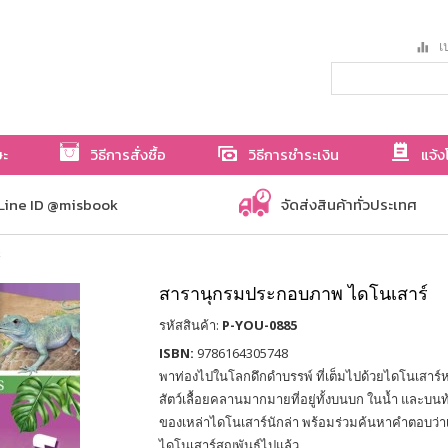
เป
ษะ
วิธีการสั่งซื้อ
วิธีการชำระเงิน
แจ้ง
Line ID @misbook
จัดส่งสินค้าทั่วประเทศ
สารานุกรมประกอบภาพ ไดโนเสาร์
รหัสสินค้า:
P-YOU-0885
ISBN:
9786164305748
พาท่องไปในโลกดึกดำบรรพ์ ที่เต็มไปด้วยไดโนเสาร
สัตว์เลื้อยคลานมากมายที่อยู่ทั้งบนบก ในน้ำ และบน
ของเหล่าไดโนเสาร์นักล่า พร้อมร่วมค้นหาคำตอบว่าเก
ไดโนเสาร์สูญพันธุ์ไปแล้ว