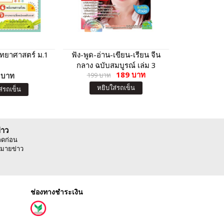
ิทยาศาสตร์ ม.1
ฟัง-พูด-อ่าน-เขียน-เรียน จีน
ติวเชาวน์ปั
กลาง ฉบับสมบูรณ์ เล่ม 3
ความพร
189 บาท
 บาท
199 บาท
โรงเรียนสาธ
15
เครือคาทอลิ
หยิบใส่รถเข็น
ส่รถเข็น
หยิบ
่าว
ลดก่อน
มายข่าว
ช่องทางชำระเงิน