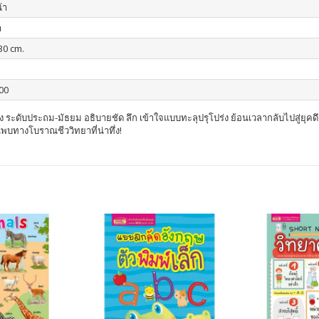
้า
า
30 cm.
00
อิง ระดับประถม-มัธยม อธิบายชัด ลึก เข้าใจแบบทะลุปรุโปร่ง
ย้อนเวลากลับไปสู่ยุค
นพบทางโบราณชีววิทยาที่น่าทึ่ง!