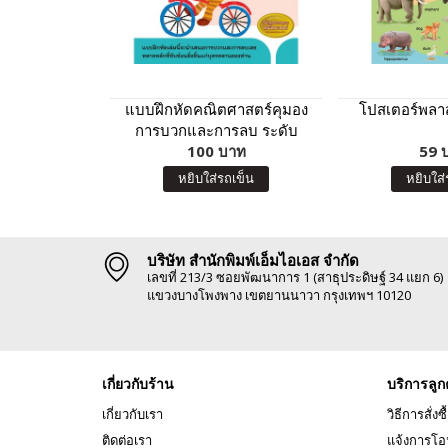
แบบฝึกหัดคณิตศาสตร์คุมอง
โปสเตอร์พลาส
การบวกและการลบ ระดับ
ประถมศึกษาปีที่ 3
100 บาท
59 
หยิบใส่รถเข็น
หยิบใส่
บริษัท สำนักพิมพ์เอ็มไอเอส จำกัด
เลขที่ 213/3 ซอยพัฒนาการ 1 (สาธุประดิษฐ์ 34 แยก 6)
แขวงบางโพงพาง เขตยานนาวา กรุงเทพฯ 10120
เกี่ยวกับร้าน
บริการลูก
เกี่ยวกับเรา
วิธีการสั่งซื
ติดต่อเรา
แจ้งการโอ