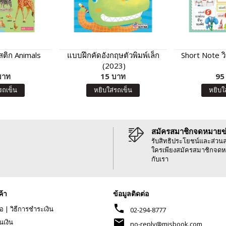
ติก Animals
แบบฝึกคัดอังกฤษตัวพิมพ์เล็ก
Short Note ว
(2023)
บาท
15 บาท
95
รถเข็น
หยิบใส่รถเข็น
หยิบใ
สมัครสมาชิกจดหมายข
รับสิทธิประโยชน์และส่วน
ใครเพียงสมัครสมาชิกจดห
กับเรา
ค้า
ข้อมูลติดต่อ
phone
้อ
|
วิธีการชำระเงิน
02-294-8777
mail
นเงิน
no-reply@misbook.com