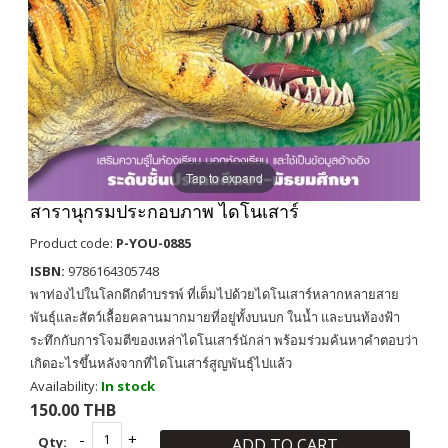
Tap to expand
สารานุกรมประกอบภาพ ไดโนเสาร์
Product code:
P-YOU-0885
ISBN:
9786164305748
พาท่องไปในโลกดึกดำบรรพ์ ที่เต็มไปด้วยไดโนเสาร์หลากหลายสาย
พันธุ์และสัตว์เลื้อยคลานมากมายที่อยู่ทั้งบนบก ในน้ำ และบนท้องฟ้า
ระทึกกับการโจมตีของเหล่าไดโนเสาร์นักล่า พร้อมร่วมค้นหาคำตอบว่า
เกิดอะไรขึ้นหลังจากที่ไดโนเสาร์สูญพันธุ์ไปแล้ว
Availability:
In stock
150.00 THB
Qty:
ADD TO CART