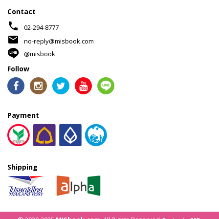
Contact
phone
02-294-8777
mail
no-reply@misbook.com
@misbook
Follow
Payment
Shipping