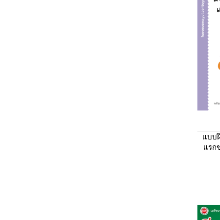
แบบฝ
แรกข
และ