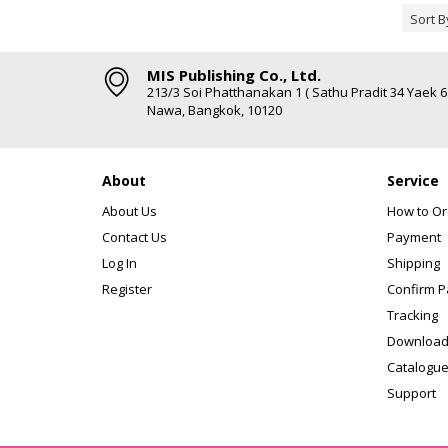
Sort B
MIS Publishing Co., Ltd.
213/3 Soi Phatthanakan 1 ( Sathu Pradit 34 Yaek 
Nawa, Bangkok, 10120
About
Service
About Us
How to Or
Contact Us
Payment
Log In
Shipping
Register
Confirm 
Tracking
Download
Catalogue
Support