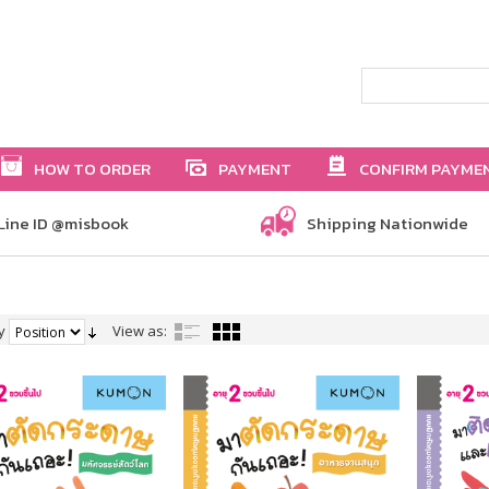
HOW TO ORDER
PAYMENT
CONFIRM PAYME
Line ID @misbook
Shipping Nationwide
y
View as: