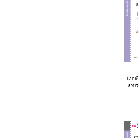
แบบฝ
แรกข
และ