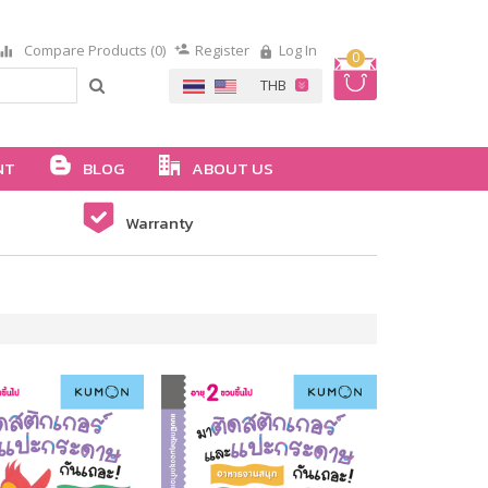
Compare Products (0)
Register
Log In
0
NT
BLOG
ABOUT US
Warranty