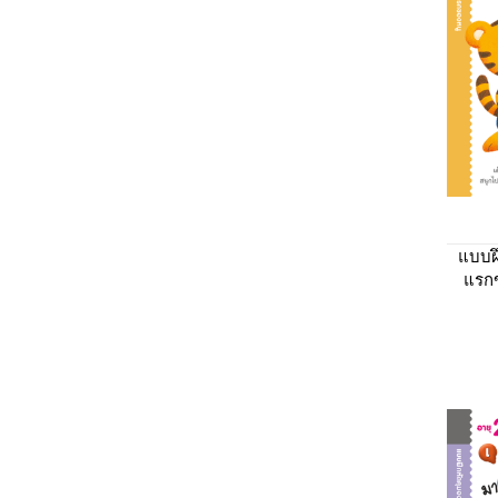
แบบฝ
แรก
กันเถ