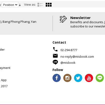
y
View as:
Newsletter
6 ), Bang Phong Phang, Yan
Benefits and discounts. 
subscribe to our newslet
Contact
phone
der
02-294-8777
mail
no-reply@misbook.com
@misbook
Payment
Follow
 App
 2017