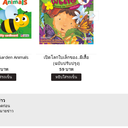
 Garden Animals
เปิดโลกใบเล็กของ...ผีเสื้อ
เจ้าลิงจอมซ
(ฉบับปรับปรุง)
สดใส (ฉ
 บาท
59 บาท
7
ส่รถเข็น
หยิบใส่รถเข็น
หยิบ
่าว
ลดก่อน
มายข่าว