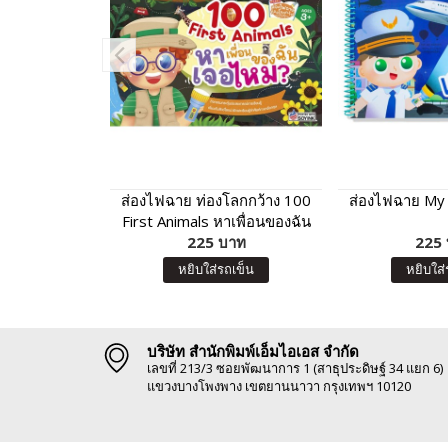
ส่องไฟฉาย ท่องโลกกว้าง 100
ส่องไฟฉาย My F
First Animals หาเพื่อนของฉัน
225 บาท
เจอไหม?
225
หยิบใส่รถเข็น
หยิบใส่
บริษัท สำนักพิมพ์เอ็มไอเอส จำกัด
เลขที่ 213/3 ซอยพัฒนาการ 1 (สาธุประดิษฐ์ 34 แยก 6)
แขวงบางโพงพาง เขตยานนาวา กรุงเทพฯ 10120