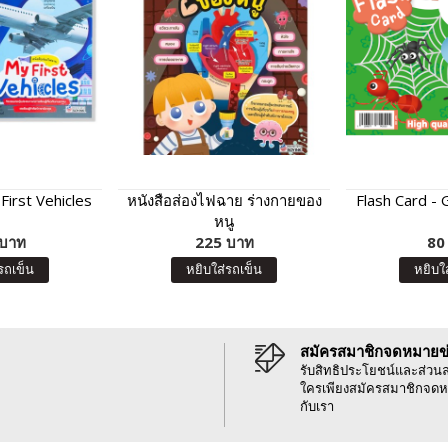
irst Vehicles
หนังสือส่องไฟฉาย ร่างกายของ
Flash Card -
หนู
 บาท
225 บาท
80
รถเข็น
หยิบใส่รถเข็น
หยิบใ
สมัครสมาชิกจดหมายข
รับสิทธิประโยชน์และส่วน
ใครเพียงสมัครสมาชิกจดห
กับเรา