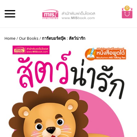
0
Home
/
Our Books
/
การ์ดบอร์ดบุ๊ค : สัตว์น่ารัก