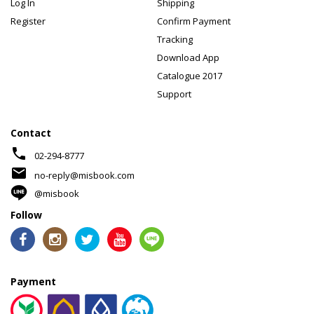
Log In
Shipping
Register
Confirm Payment
Tracking
Download App
Catalogue 2017
Support
Contact
phone
02-294-8777
mail
no-reply@misbook.com
@misbook
Follow
Payment