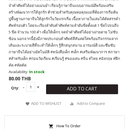
จำคำศัพท์ได้อย่างแม่นยำ เรียนรู้ภาษาจีนแบบอารมณ์ดีพร้อมเสริม
สร้างพัฒนาการให้ลูกรัก ตัวช่วยสำหรับคุณพ่อคุณแม่ที่ต้องการเริ่มต้น
ปูพื้นฐานภาษาจีนให้ลูกรักในวัยแรกเริ่ม เนื้อหาภายในเล่มได้คัดสรรคำ
ศัพท์รอบตัว โดยจะเรียงลำดับคำศัพท์ตามลำดับขีดตั้งแต่ 1 ขีดไปจนถึง
5 ขีด จำนวน 100 คำ เพื่อให้เด็กๆ จดจำคำศัพท์ได้อย่างง่ายดาย ไม่ซับ
ซ้อน นอกจากนี้ยังมีภาพประกอบคำศัพท์สีสันสดใสพร้อมกิจกรรมลาก
เส้นและระบายสีที่จะทำให้เด็กๆ รู้สึกสนุกสนาน อารมณ์ดี และซึมซับ
ภาษาจีนได้อย่างอัตโนมัติ #หนังสือเด็ก #เด็ก #เสริมพัฒนาการ #ภาษา
#สำหรับเด็ก #ก่อนวัยเรียน #เรียนรู้ #ของเล่น #จีน #ไทย #อังกฤษ #ฝึก
คัด #หัดคัด
Availability:
In stock
80.00 THB
Qty:
ADD TO CART
ADD TO WISHLIST
Add to Compare
How To Order