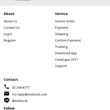
About
Service
About Us
How to Order
Contact Us
Payment
Log In
Shipping
Register
Confirm Payment
Tracking
Download App
Catalogue 2017
Support
Contact
phone
02-294-8777
mail
no-reply@misbook.com
@misbook
Follow