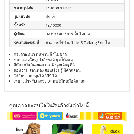
ขนาดรูปเล่ม
150x180x7 mm
รูปแบบปก
ปกแข็ง
น้ำหนัก
127.0000
ผู้เขียน
กองบรรณาธิการเอ็มไอเอส
จุดเด่นของเล่มนี้
สามารถใช้ร่วมกับ MIS Talking Pen ได้
กระดาษหนา ทนทาน ฉีกไม่ขาด
ขนาดเล่มใหญ่ กำลังพอดี มุมโค้งมน
สีสันสดใส โดดเด่น และดึงดูดเด็กๆ ดี๊ดี
สอนอ่าน สอนท่อง สอนเรียนรู้ มีคำกลอน
ใช้กับปากกาพูดได้ MIS ได้
เหมาะสำหรับเด็กวัย 0+ ทนไม้ทนมือดีนักแล
คุณอาจจะสนใจในสินค้าดังต่อไปนี้