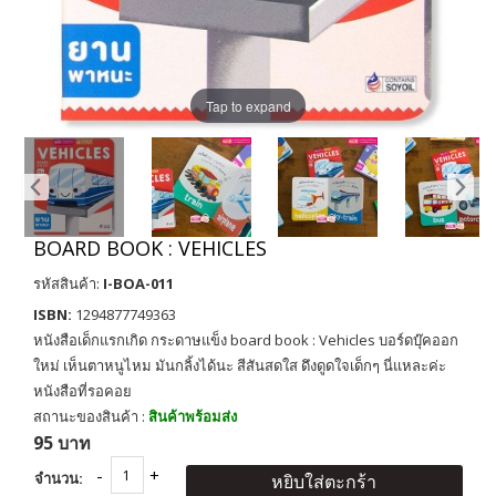
Tap to expand
BOARD BOOK : VEHICLES
รหัสสินค้า:
I-BOA-011
ISBN:
1294877749363
หนังสือเด็กแรกเกิด กระดาษแข็ง board book : Vehicles บอร์ดบุ๊คออก
ใหม่ เห็นตาหนูไหม มันกลิ้งได้นะ สีสันสดใส ดึงดูดใจเด็กๆ นี่แหละค่ะ
หนังสือที่รอคอย
สถานะของสินค้า :
สินค้าพร้อมส่ง
95 บาท
จำนวน:
หยิบใส่ตะกร้า