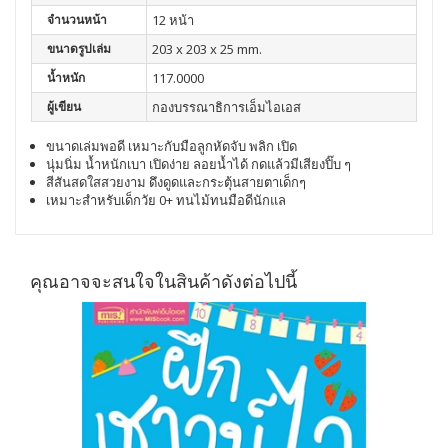
จำนวนหน้า
12 หน้า
ขนาดรูปเล่ม
203 x 203 x 25 mm.
น้ำหนัก
117.0000
ผู้เขียน
กองบรรณาธิการเอ็มไอเอส
ขนาดเล่มพอดี
เหมาะกับมือลูกหัดจับ
พลิก
เปิด
นุ่มนิ่ม
น้ำหนักเบา
เปิดง่าย
ลอยน้ำได้
กดแล้วมีเสียงปิ๊บ
ๆ
สีสันสดใสสวยงาม
ดึงดูดและกระตุ้นสายตาเด็กๆ
เหมาะสำหรับเด็กวัย
0+
ทนไม้ทนมือดีนักแล
คุณอาจจะสนใจในสินค้าดังต่อไปนี้