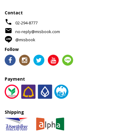
Contact
phone
02-294-8777
mail
no-reply@misbook.com
@misbook
Follow
Payment
Shipping