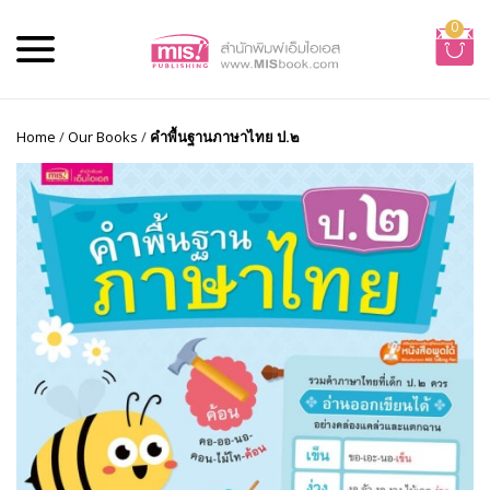
0
Home
/
Our Books
/
คำพื้นฐานภาษาไทย ป.๒