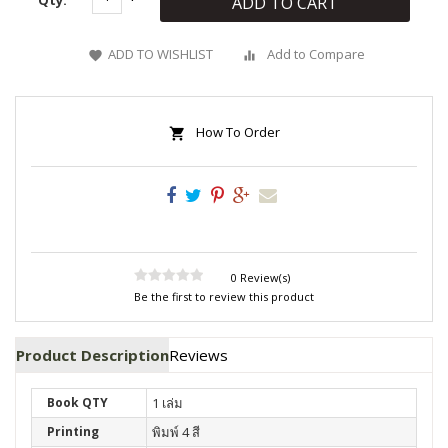
ADD TO CART
ADD TO WISHLIST
Add to Compare
How To Order
0 Review(s)
Be the first to review this product
Product Description
Reviews
Book QTY
1 เล่ม
Printing
พิมพ์ 4 สี