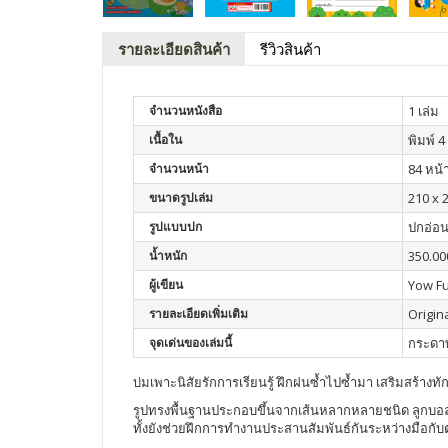
รายละเอียดสินค้า
รีวิวสินค้า
จำนวนหนังสือ
1 เล่ม
เนื้อใน
พิมพ์ 4 
จำนวนหน้า
84 หน้
ขนาดรูปเล่ม
210 x 2
รูปแบบปก
ปกอ่อ
น้ำหนัก
350.00
ผู้เขียน
Yow Fu
รายละเอียดเพิ่มเติม
Origi
จุดเด่นของเล่มนี้
กระดาษ
บ่มเพาะนิสัยรักการเรียนรู้ ฝึกฝนซ้ำไปซ้ำมา เสริมสร้างทั
รูปทรงพื้นฐานประกอบขึ้นจากเส้นหลากหลายชนิด ลูกบอล
ทั้งยังช่วยฝึกการทำงานประสานสัมพันธ์กันระหว่างมือกั