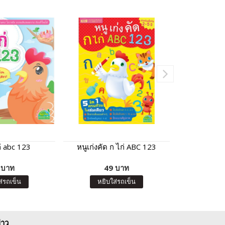
ก่ abc 123
หนูเก่งคัด ก ไก่ ABC 123
หนูชอ
 บาท
49 บาท
7
ส่รถเข็น
หยิบใส่รถเข็น
หยิบ
่าว