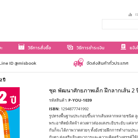
เป
ษะ
วิธีการสั่งซื้อ
วิธีการชำระเงิน
แจ้ง
Line ID @misbook
จัดส่งสินค้าทั่วประเทศ
 ปี
ชุด พัฒนาศักยภาพเด็ก ฝึกลากเส้น 2 ป
รหัสสินค้า:
P-YOU-1039
ISBN:
1294877741992
รูปทรงพื้นฐานประกอบขึ้นจากเส้นหลากหลายชนิด 
พระอาทิตย์เจิดจ้า ดวงดาวส่องแสงระยิบระยับ แค่ลา
กันก็จะได้ภาพวาดสวยๆ ทั้งยังช่วยฝึกการทำงานประส
กับตา ส่งเสริมจินตนาการและความคิดสร้างสรรค์ให้