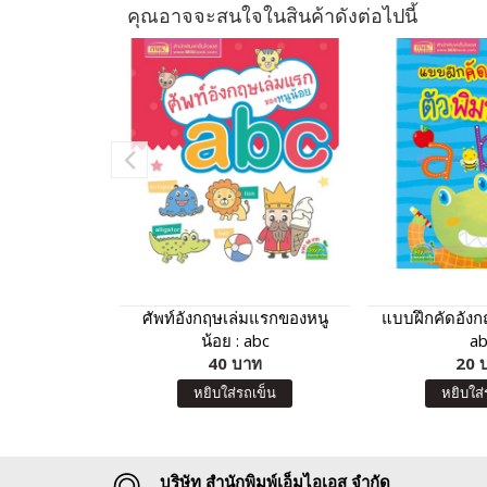
คุณอาจจะสนใจในสินค้าดังต่อไปนี้
ศัพท์อังกฤษเล่มแรกของหนู
แบบฝึกคัดอังกฤ
น้อย : abc
ab
40 บาท
20 
หยิบใส่รถเข็น
หยิบใส่
บริษัท สำนักพิมพ์เอ็มไอเอส จำกัด