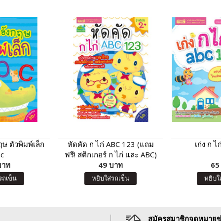
ษ ตัวพิมพ์เล็ก
หัดคัด ก ไก่ ABC 123 (แถม
เก่ง ก ไ
c
ฟรี! สติกเกอร์ ก ไก่ และ ABC)
บาท
49 บาท
65
รถเข็น
หยิบใส่รถเข็น
หยิบใ
สมัครสมาชิกจดหมายข