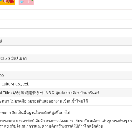
สี
า
92 x 8 มิลลิเมตร
น
00
 Culture Co., Ltd.
nal Title : 幼兒潛能開發系列-ＡBＣ ผู้แปล ประจิตร ป้อมอรินทร์
หนา ไม่บาดมือ ลบรอยดินสอออกง่าย เขียนซ้ำใหม่ได้
กษะการคิด เป็นพื้นฐานในระดับที่สูงขึ้นต่อไป
ทรงกลม พระอาทิตย์เจิดจ้า ดวงดาวส่องแสงระยิบระยับ แค่ลากเส้นรูปทรงต่างๆ 
บตา ส่งเสริมจินตนาการและความคิดสร้างสรรค์ให้ก้าวไกลอีกด้วย