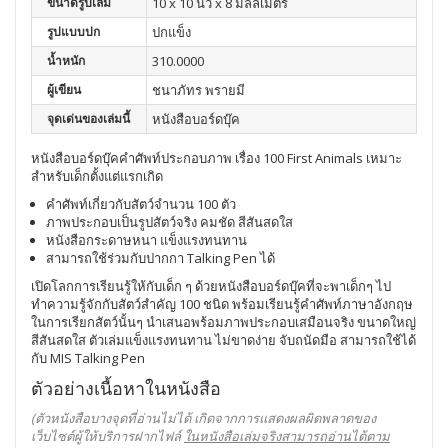
ขนาดรูปเล่ม
10 x 10 นิ้ว x 8 มิลลิเมตร
รูปแบบปก
ปกแข็ง
น้ำหนัก
310.0000
ผู้เขียน
ชนาภัทร พรายมี
จุดเด่นของเล่มนี้
หนังสือบอร์ดบุ๊ค
หนังสือบอร์ดบุ๊คคำศัพท์ประกอบภาพ เรื่อง 100 First Animals เหมาะ
สำหรับเด็กตั้งแต่แรกเกิด
คำศัพท์เกี่ยวกับสัตว์จำนวน 100 ตัว
ภาพประกอบเป็นรูปสัตว์จริง คมชัด สีสันสดใส
หนังสือกระดาษหนา แข็งแรงทนทาน
สามารถใช้ร่วมกับปากกา Talking Pen ได้
เปิดโลกการเรียนรู้ให้กับเด็ก ๆ ด้วยหนังสือบอร์ดบุ๊คที่จะพาเด็กๆ ไป
ทำความรู้จักกับสัตว์สำคัญ 100 ชนิด พร้อมเรียนรู้คำศัพท์ภาษาอังกฤษ
ในการเรียกสัตว์นั้นๆ นำเสนอพร้อมภาพประกอบเสมือนจริง ขนาดใหญ่
สีสันสดใส ตัวเล่มแข็งแรงทนทาน ไม่ขาดง่าย จับถนัดมือ สามารถใช้ได้
กับ MIS Talking Pen
ตัวอย่างเนื้อหาในหนังสือ
(ตัวหนังสือบางจุดที่อ่านไม่ได้ เกิดจากการแสดงผลผิดพลาดของ
เว็บไซต์ผู้ให้บริการฝากไฟล์
ในหนังสือเล่มจริงสามารถอ่านได้ตาม