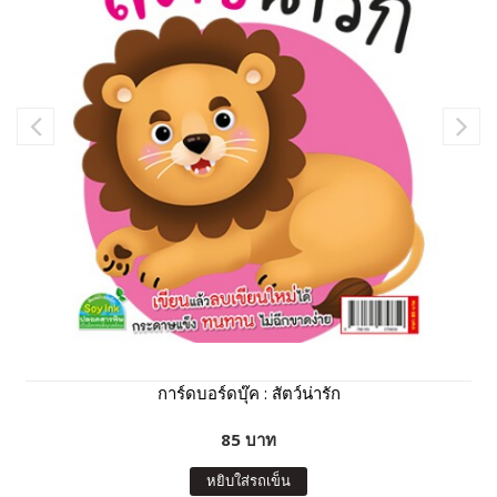
การ์ดบอร์ดบุ๊ค : สัตว์น่ารัก
85 บาท
หยิบใส่รถเข็น