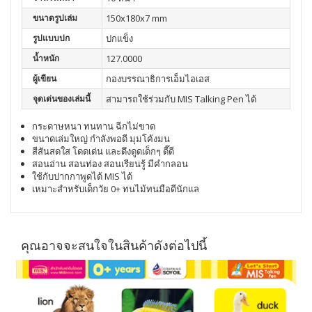
ขนาดรูปเล่ม
150x180x7 mm
รูปแบบปก
ปกแข็ง
น้ำหนัก
127.0000
ผู้เขียน
กองบรรณาธิการเอ็มไอเอส
จุดเด่นของเล่มนี้
สามารถใช้ร่วมกับ MIS Talking Pen ได้
กระดาษหนา ทนทาน ฉีกไม่ขาด
ขนาดเล่มใหญ่ กำลังพอดี มุมโค้งมน
สีสันสดใส โดดเด่น และดึงดูดเด็กๆ ดี๊ดี
สอนอ่าน สอนท่อง สอนเรียนรู้ มีคำกลอน
ใช้กับปากกาพูดได้ MIS ได้
เหมาะสำหรับเด็กวัย 0+ ทนไม้ทนมือดีนักแล
คุณอาจจะสนใจในสินค้าดังต่อไปนี้