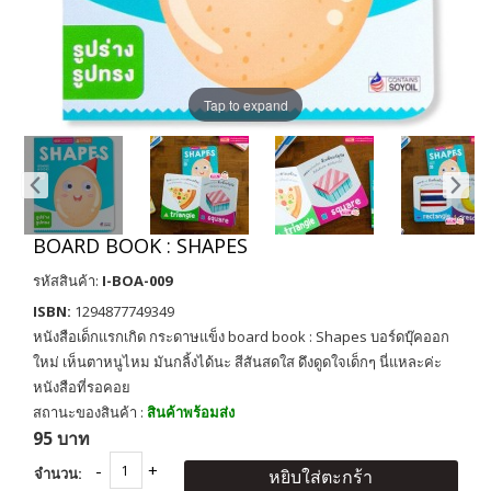
Tap to expand
BOARD BOOK : SHAPES
รหัสสินค้า:
I-BOA-009
ISBN:
1294877749349
หนังสือเด็กแรกเกิด กระดาษแข็ง board book : Shapes บอร์ดบุ๊คออก
ใหม่ เห็นตาหนูไหม มันกลิ้งได้นะ สีสันสดใส ดึงดูดใจเด็กๆ นี่แหละค่ะ
หนังสือที่รอคอย
สถานะของสินค้า :
สินค้าพร้อมส่ง
95 บาท
จำนวน:
หยิบใส่ตะกร้า