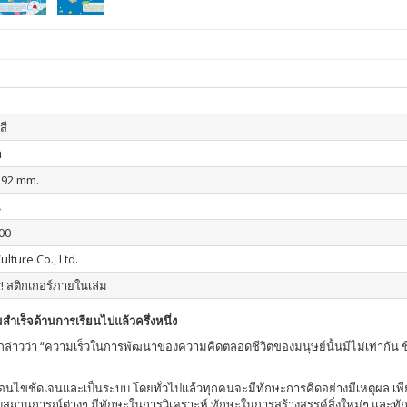
สี
า
292 mm.
น
00
ulture Co., Ltd.
! สติกเกอร์ภายในเล่ม
มสำเร็จด้านการเรียนไปแล้วครึ่งหนึ่ง
คยกล่าวว่า “ความเร็วในการพัฒนาของความคิดตลอดชีวิตของมนุษย์นั้นมีไม่เท่ากัน ช
ไขชัดเจนและเป็นระบบ โดยทั่วไปแล้วทุกคนจะมีทักษะการคิดอย่างมีเหตุผล เพียงแต
กับสถานการณ์ต่างๆ มีทักษะในการวิเคราะห์ ทักษะในการสร้างสรรค์สิ่งใหม่ๆ และทัก