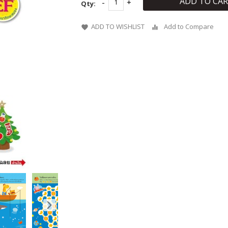
ADD TO CA
Qty:
ADD TO WISHLIST
Add to Compare