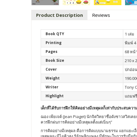
Product Description
Reviews
Book QTY
1 เล่ม
Printing
พิมพ์ 4 
Pages
68 หน้
Book Size
210 x 
Cover
ปกอ่อ
Weight
190.00
Writer
Tony C
Highlight
แถมฟรี
เด็กที่ได้รับการฝึกให้คิดอย่างมีเหตุผลก็เท่ากับประสบควา
ฌอง เพียเจต์ (Jean Piaget) นักจิตวิทยาชื่อดังชาวสวิสเ
ควรฝึกฝนการคิดอย่างมีเหตุผลตั้งแต่เนิ่นๆ”
การคิดอย่างมีเหตุผล คือการคิดแบบนามธรรม แยกแยะเงื่อน
เหตุผลจะมีไอคิวสูง รู้จักพลิกแพลง มีทักษะในการรับมือ