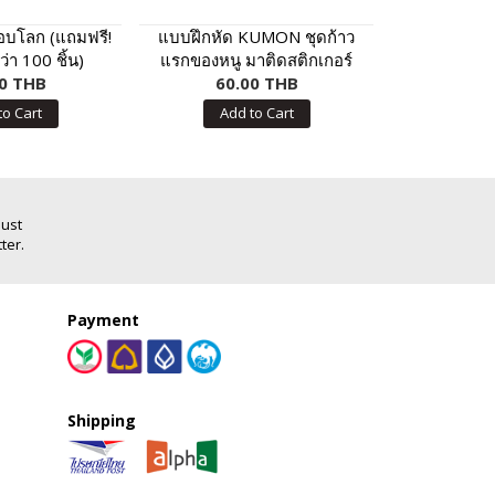
รอบโลก (แถมฟรี!
แบบฝึกหัด KUMON ชุดก้าว
นิทานชาดกก่
ว่า 100 ชิ้น)
แรกของหนู มาติดสติกเกอร์
0 THB
และแปะกระดาษกันเถอะ เล่ม
60.00 THB
199
2
to Cart
Add to Cart
Add
Just
ter.
Payment
Shipping