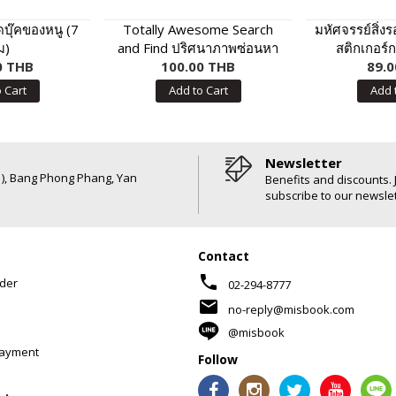
ดบุ๊คของหนู (7
Totally Awesome Search
มหัศจรรย์สิ่ง
ม)
and Find ปริศนาภาพซ่อนหา
สติกเกอร์ก
0 THB
100.00 THB
สุดสนุก
89.0
 Cart
Add to Cart
Add 
Newsletter
6 ), Bang Phong Phang, Yan
Benefits and discounts. 
subscribe to our newslet
Contact
phone
der
02-294-8777
mail
no-reply@misbook.com
@misbook
Payment
Follow