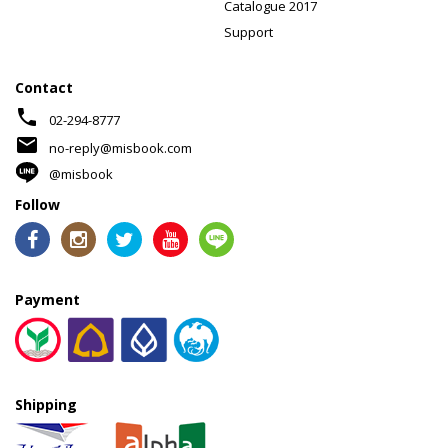
Catalogue 2017
Support
Contact
phone
02-294-8777
mail
no-reply@misbook.com
@misbook
Follow
Payment
Shipping