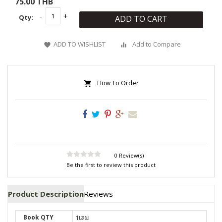
75.00 THB
Qty:
ADD TO CART
ADD TO WISHLIST
Add to Compare
How To Order
0 Review(s)
Be the first to review this product
Product Description
Reviews
Book QTY
1เล่ม