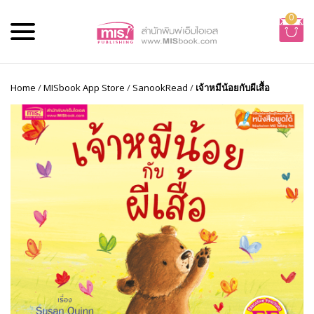
0
Home
/
MISbook App Store
/
SanookRead
/
เจ้าหมีน้อยกับผีเสื้อ