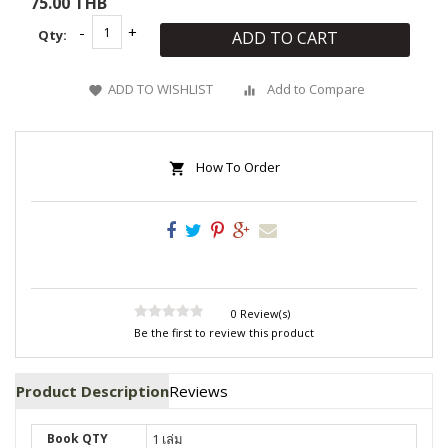
75.00 THB
Qty:
ADD TO CART
ADD TO WISHLIST
Add to Compare
How To Order
0 Review(s)
Be the first to review this product
Product Description
Reviews
Book QTY
1 เล่ม