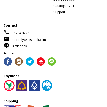
Catalogue 2017
Support
Contact
phone
02-294-8777
mail
no-reply@misbook.com
@misbook
Follow
Payment
Shipping