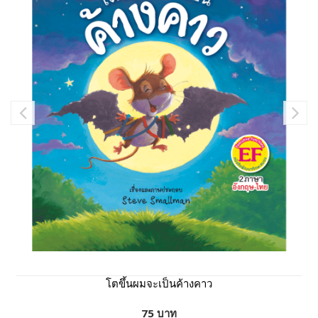
โตขึ้นผมจะเป็นค้างคาว
75 บาท