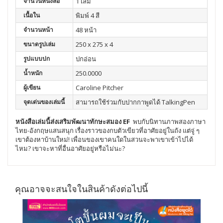
จำนวนหนังสือ
1 เล่ม
เนื้อใน
พิมพ์ 4 สี
จำนวนหน้า
48 หน้า
ขนาดรูปเล่ม
250 x 275 x 4
รูปแบบปก
ปกอ่อน
น้ำหนัก
250.0000
ผู้เขียน
Caroline Pitcher
จุดเด่นของเล่มนี้
สามารถใช้ร่วมกับปากกาพูดได้ TalkingPen
หนังสือเล่มนี้ส่งเสริมพัฒนา
ทักษะสมอง EF
พบกับนิทานภาพสองภาษา
ไทย-อังกฤษแสนสนุก เรื่องราวของกบตัวเขียวที่อาศัยอยู่ในถัง แต่จู่ ๆ
เขาต้องหาบ้านใหม่! เพื่อนของเขาคนใดในสวนจะพาเขาเข้าไปได้
ไหม? เขาจะหาที่อื่นอาศัยอยู่หรือไม่นะ?
คุณอาจจะสนใจในสินค้าดังต่อไปนี้