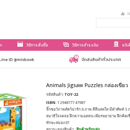
เป
ษะ
วิธีการสั่งซื้อ
วิธีการชำระเงิน
แจ้ง
Line ID @misbook
จัดส่งสินค้าทั่วประเทศ
Animals Jigsaw Puzzles กล่องเขียว
รหัสสินค้า:
TOY-22
ISBN:
1 2948777 47987
จิ๊กซอว์ภาพสัตว์น่ารัก 6 ภาพ สีสีนสดใส มีคำศัพท์ 3
สมาธิใจจดจ่อ ฝึกความอดทน เพียรพยายาม ฝึกคิดเชื
ทักษะสมอง EF
สถานะของสินค้า :
สินค้าพร้อมส่ง