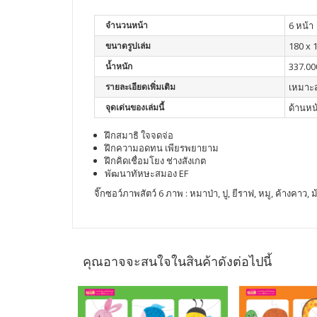
จำนวนหน้า
6 หน้า
ขนาดรูปเล่ม
180 x 
น้ำหนัก
337.00
รายละเอียดเพิ่มเติม
เหมาะส
จุดเด่นของเล่มนี้
ด้านหน
ฝึกสมาธิ ใจจดจ่อ
ฝึกความอดทน เพียรพยายาม
ฝึกคิดเชื่อมโยง ช่างสังเกต
พัฒนาทัหษะสมอง EF
จิ๊กซอว์ภาพสัตว์ 6 ภาพ : หมาป่า, ปู, ยีราฟ, หมู, ค้างคาว, ม
คุณอาจจะสนใจในสินค้าดังต่อไปนี้