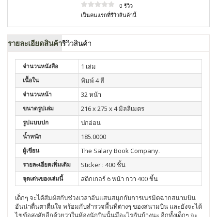
0 รีวิว
เป็นคนแรกที่รีวิวสินค้านี้
รายละเอียดสินค้า
รีวิวสินค้า
จำนวนหนังสือ
1 เล่ม
เนื้อใน
พิมพ์ 4 สี
จำนวนหน้า
32 หน้า
ขนาดรูปเล่ม
216 x 275 x 4 มิลลิเมตร
รูปแบบปก
ปกอ่อน
น้ำหนัก
185.0000
ผู้เขียน
The Salary Book Company.
รายละเอียดเพิ่มเติม
Sticker : 400 ชิ้น
จุดเด่นของเล่มนี้
สติกเกอร์ 6 หน้า กว่า 400 ชิ้น
เด็กๆ จะได้สัมผัสกับช่วงเวลาอันแสนสนุกกับการเนรมิตฉากสนามบิน
อันน่าตื่นตาตื่นใจ พร้อมกับสำรวจพื้นที่ต่างๆ ของสนามบิน และยังจะได้
ไขข้อสงสัยอีกด้วยว่าในห้องนักบินนั้นมีอะไรกันบ้างนะ อีกทั้งเด็กๆ จะ