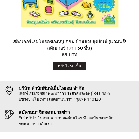
สติกเกอร์เล่มโปรดของหนู ตอน บ้านสวยสุขสันต์ (แถมฟรี!
สติกเกอร์กว่า 150 ชิ้น)
69 บาท
หยิบใส่รถเข็น
บริษัท สำนักพิมพ์เอ็มไอเอส จำกัด
เลขที่ 213/3 ซอยพัฒนาการ 1 (สาธุประดิษฐ์ 34 แยก 6)
แขวงบางโพงพาง เขตยานนาวา กรุงเทพฯ 10120
สมัครสมาชิกจดหมายข่าว
รับสิทธิประโยชน์และส่วนลดก่อนใครเพียงสมัครสมาชิก
จดหมายข่าวกับเรา