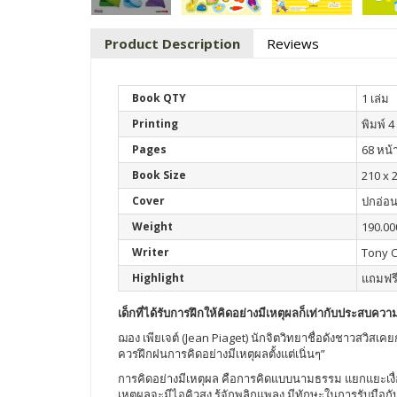
Product Description
Reviews
Book QTY
1 เล่ม
Printing
พิมพ์ 4 
Pages
68 หน้
Book Size
210 x 
Cover
ปกอ่อ
Weight
190.00
Writer
Tony C
Highlight
แถมฟรี
เด็กที่ได้รับการฝึกให้คิดอย่างมีเหตุผลก็เท่ากับประสบควา
ฌอง เพียเจต์ (Jean Piaget) นักจิตวิทยาชื่อดังชาวสวิสเ
ควรฝึกฝนการคิดอย่างมีเหตุผลตั้งแต่เนิ่นๆ”
การคิดอย่างมีเหตุผล คือการคิดแบบนามธรรม แยกแยะเงื่อน
เหตุผลจะมีไอคิวสูง รู้จักพลิกแพลง มีทักษะในการรับมือ