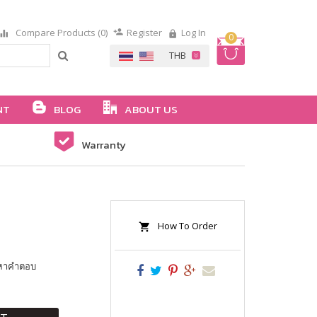
Compare Products (0)
Register
Log In
0
NT
BLOG
ABOUT US
Warranty
How To Order
ห์หาคำตอบ