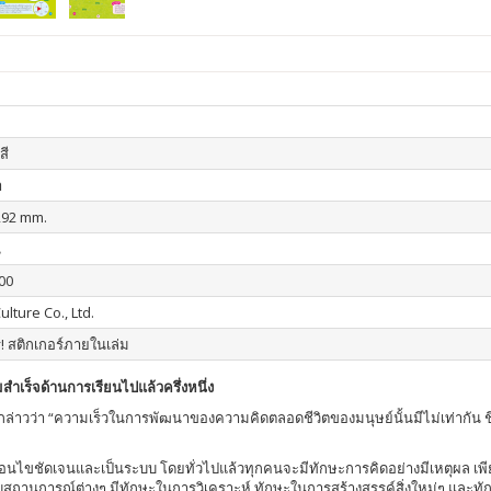
สี
า
292 mm.
น
00
ulture Co., Ltd.
! สติกเกอร์ภายในเล่ม
มสำเร็จด้านการเรียนไปแล้วครึ่งหนึ่ง
คยกล่าวว่า “ความเร็วในการพัฒนาของความคิดตลอดชีวิตของมนุษย์นั้นมีไม่เท่ากัน ช
ไขชัดเจนและเป็นระบบ โดยทั่วไปแล้วทุกคนจะมีทักษะการคิดอย่างมีเหตุผล เพียงแต
กับสถานการณ์ต่างๆ มีทักษะในการวิเคราะห์ ทักษะในการสร้างสรรค์สิ่งใหม่ๆ และทัก