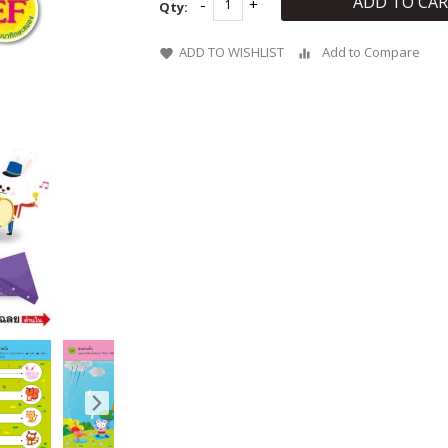
ADD TO CA
Qty:
ADD TO WISHLIST
Add to Compare