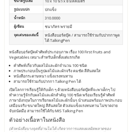
ขนาดรูปเล่ม
10 x 10 นิ้ว x 8 มิลลิเมตร
รูปแบบปก
ปกแข็ง
น้ำหนัก
310.0000
ผู้เขียน
ชนาภัทร พรายมี
จุดเด่นของเล่มนี้
หนังสือบอร์ดบุ๊ค / สามารถใช้ร่วมกับปากกาพูด
ได้ TalkingPen
หนังสือบอร์ดบุ๊คคำศัพท์ประกอบภาพ เรื่อง 100 First Fruits and
Vegetables เหมาะสำหรับเด็กตั้งแต่แรกเกิด
คำศัพท์เกี่ยวกับผลไม้และผักจำนวน 100 ชนิด
ภาพประกอบเป็นรูปผลไม้และผักจริง คมชัด สีสันสดใส
หนังสือกระดาษหนา แข็งแรงทนทาน
สามารถใช้ร่วมกับปากกา Talking Pen ได้
เปิดโลกการเรียนรู้ให้กับเด็ก ๆ ด้วยหนังสือบอร์ดบุ๊คที่จะพาเด็กๆ ไป
ทำความรู้จักกับผลไม้และผักสำคัญ 100 ชนิด พร้อมเรียนรู้คำศัพท์
ภาษาอังกฤษในการเรียกผลไม้และผักนั้นๆ นำเสนอพร้อมภาพประกอบ
เสมือนจริง ขนาดใหญ่ สีสันสดใส ตัวเล่มแข็งแรงทนทาน ไม่ขาดง่าย
จับถนัดมือ สามารถใช้ได้กับ MIS Talking Pen
ตัวอย่างเนื้อหาในหนังสือ
(ตัวหนังสือบางจุดที่อ่านไม่ได้ เกิดจากการแสดงผลผิดพลาดของ