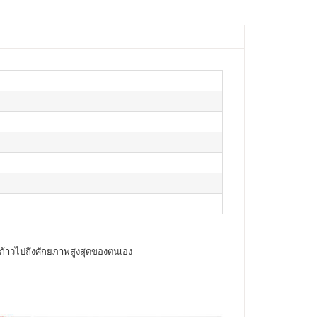
คนก้าวไปถึงศักยภาพสูงสุดของตนเอง